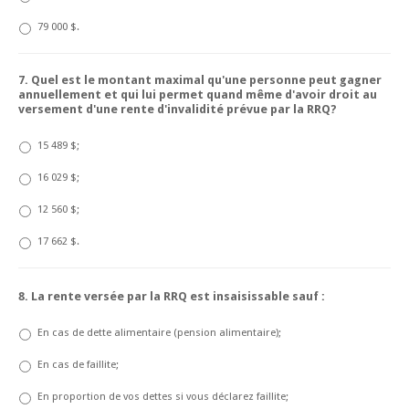
79 000 $.
7. Quel est le montant maximal qu'une personne peut gagner
annuellement et qui lui permet quand même d'avoir droit au
versement d'une rente d'invalidité prévue par la RRQ?
15 489 $;
16 029 $;
12 560 $;
17 662 $.
8. La rente versée par la RRQ est insaisissable sauf :
En cas de dette alimentaire (pension alimentaire);
En cas de faillite;
En proportion de vos dettes si vous déclarez faillite;