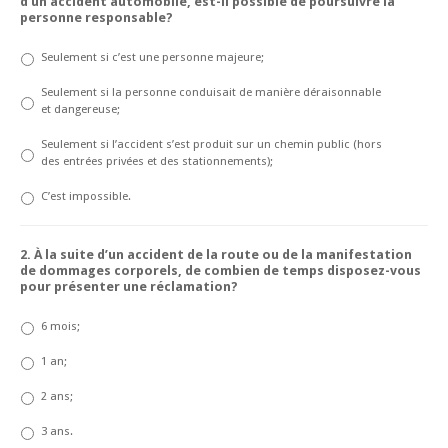
d’un accident automobile, est-il possible de poursuivre la
personne responsable?
Tarifs
Seulement si c’est une personne majeure;
Équipe
Seulement si la personne conduisait de manière déraisonnable
Me Christian Tourigny
et dangereuse;
Seulement si l’accident s’est produit sur un chemin public (hors
Bernier Fournier Avocats
des entrées privées et des stationnements);
Saviez-vous que…
C’est impossible.
Nous joindre
2. À la suite d’un accident de la route ou de la manifestation
de dommages corporels, de combien de temps disposez-vous
pour présenter une réclamation?
6 mois;
1 an;
2 ans;
3 ans.