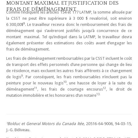
MONTANT MAXIMAL ET JUSTIFICATION DES
FRAIS DE DÉMÉNAGEMENT
Comme l’indiquent les articles 154 et 177 LATMP, la somme allouée par
la CSST ne peut être supérieure à 3 000 $ revalorisé, soit environ
8
6 300,00$
. Le travailleur recevra donc le remboursement des frais de
déménagement qui s’avèreront justifiés jusqu’à concurrence de ce
montant maximal. Tel qu’indiqué dans la LATMP, le travailleur devra
également présenter des estimations des coûts avant d’engager les
frais de déménagement.
Les frais de déménagement remboursables par la CSST incluent le coût
de transport des effets personnels d’une personne qui change de lieu
de résidence, mais excluent les autres frais afférents à ce changement
9
de logis
. Par conséquent, les frais remboursables n’incluent pas la
10
peinture pour le nouveau logis
, une hausse de loyer à la suite du
11
12
déménagement
, les frais de courtage encourus
, le droit de
13.
mutation immobilière et les honoraires d’un notaire
¹Bolduc et General Motors du Canada ltée,
20516-64-9006, 94-03-15,
J.-G. Béliveau.