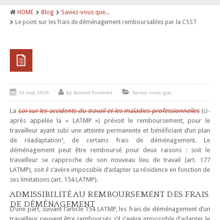
HOME
Blog
Saviez-vous que...
Tarifs
Le point sur les frais de déménagement remboursables par la CSST
Équipe
Me Christian Tourigny
Bernier Fournier Avocats
Saviez-vous que…
10 mai 2016
by
Bernier Fournier
Saviez-vous que...
La
Loi sur les accidents du travail et les maladies professionnelles
(ci-
Nous joindre
après appelée la « LATMP ») prévoit le remboursement, pour le
travailleur ayant subi une atteinte permanente et bénéficiant d’un plan
de réadaptation¹, de certains frais de déménagement. Le
déménagement peut être remboursé pour deux raisons : soit le
travailleur se rapproche de son nouveau lieu de travail (art. 177
LATMP), soit il s’avère impossible d’adapter sa résidence en fonction de
ses limitations (art. 154 LATMP).
ADMISSIBILITÉ AU REMBOURSEMENT DES FRAIS
DE DÉMÉNAGEMENT
D’une part, suivant l’article 154 LATMP, les frais de déménagement d’un
travailleur peuvent être remboursés s’il s’avère impossible d’adapter le