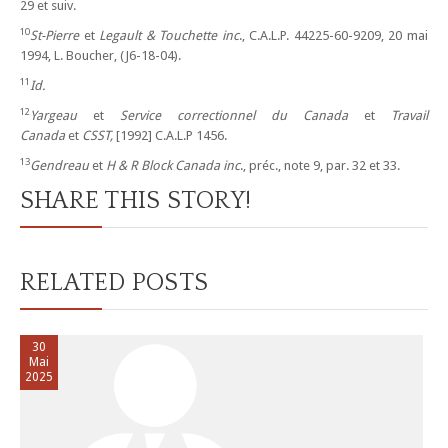
29 et suiv.
10
St-Pierre
et
Legault & Touchette inc
., C.A.L.P. 44225-60-9209, 20 mai
1994, L. Boucher, (J6-18-04).
11
Id.
12
Yargeau
et
Service correctionnel du Canada
et
Travail
Canada
et
CSST,
[1992] C.A.L.P 1456.
13
Gendreau
et
H & R Block Canada inc
., préc., note 9, par. 32 et 33.
SHARE THIS STORY!
RELATED POSTS
30
Mai
2025