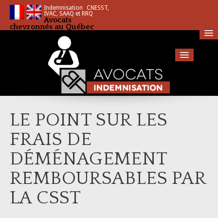
Indemnisation CNESST,
IVAC, SAAQ et RRQ
Avocats
chevronnés au Québec
Accueil
LE POINT SUR LES
Services
FRAIS DE
SAAQ – Société de l’assurance automobile du Québec
DÉMÉNAGEMENT
CNESST – La Commission des normes, de l’équité, de la santé et de la sécurité du
REMBOURSABLES PAR
travail
LA CSST
RQ – Retraite Québec
IVAC – Indemnisation des victimes d’actes criminels