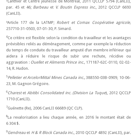
²Lanthier et Centre jeunesse de Montréal, 2011 QCCLP 5794 (CanLII),
par. 45 et 46;
Barbeau
et
V. Boutin Express inc
., 2012 QCCLP 6693
(CanLII).
³Article 177 de la LATMP;
Robert et Comax Coopérative agricole,
257710-31-0503, 07-01-30, P. Simard.
4
Ce critère est flexible selon la condition du travailleur et les avantages
prévisibles reliés au déménagement, comme par exemple la réduction
du temps de conduite du travailleur amputé d’un membre inférieur qui
aidera à réduire le risque de subir une rechute, récidive ou
aggravation :
Ouellet et Aliments Prince inc.,
171187-62C-0110, 02-02-
14, R. Hudon.
5
Pelletier et ArcelorMittal Mines Canada inc.,
388550-03B-0909, 10-06-
23, M. Gagnon Grégoire.
6
Charest
et
Abitibi Consolidated inc. (Division La Tuque
), 2012 QCCLP
1710 (CanLII).
7
Guénette (Re), 2006 CanLII 66689 (QC CLP).
8
La revalorisation a lieu chaque année, en 2016 le montant était de
6 304 $.
9
Gendreau
et
H & R Block Canada inc
., 2010 QCCLP 4892 (CanLII), par.