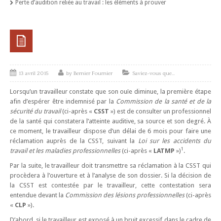
Perte d’audition reliée au travail : les éléments à prouver
Tarifs
Équipe
Me Christian Tourigny
Bernier Fournier Avocats
13 avril 2015
by
Bernier Fournier
Saviez-vous que...
Lorsqu’un travailleur constate que son ouïe diminue, la première étape
Saviez-vous que…
afin d’espérer être indemnisé par la
Commission de la santé et de la
sécurité du travail
(ci-après «
CSST
») est de consulter un professionnel
Nous joindre
de la santé qui constatera l’atteinte auditive, sa source et son degré. À
ce moment, le travailleur dispose d’un délai de 6 mois pour faire une
réclamation auprès de la CSST, suivant la
Loi sur les accidents du
1
travail et les maladies professionnelles
(ci-après «
LATMP
»)
.
Par la suite, le travailleur doit transmettre sa réclamation à la CSST qui
procèdera à l’ouverture et à l’analyse de son dossier. Si la décision de
la CSST est contestée par le travailleur, cette contestation sera
entendue devant la
Commission des lésions professionnelles
(ci-après
«
CLP
»).
D’abord, si le travailleur est exposé à un bruit excessif dans le cadre de