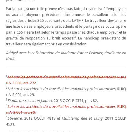
Par la suite, si une telle preuve n’est pas faite, il reviendra à l’employeur
ou aux employeurs précédents d’indemniser le travailleur selon les
règles des articles 326 et suivants de la LATMP. Le travailleur devra faire
une liste de ses employeurs précédents et le partage des coûts opéré
par la CSST sera fait selon le temps passé chez chaque employeur et la
gravité de l’exposition au bruit excessif. Le handicap préexistant du
travailleur sera également pris en considération.
Rédigé avec la collaboration de Madame Esther Pelletier, étudiante en
droit.
1
Loi sur les accidents du travail et les maladies professionnelles
, RLRQ
c A-3.001, art. 272
.
2
Loi sur les accidents du travail et les maladies professionnelles
, RLRQ
c A-3.001, art. 29.
3
Stadacona, s.e.c. et Jalbert,
2013 QCCLP 4371, par. 82.
4
Loi sur les accidents du travail et les maladies professionnelles
, RLRQ
c. A-3.001, art. 30.
5
St-Pierre,
2012 QCCLP 4819 et
Multitemp ltée et Taing
, 2011 QCCLP
4531.