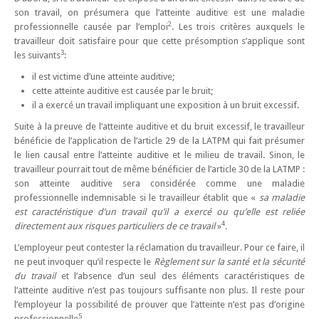
son travail, on présumera que l’atteinte auditive est une maladie
2
professionnelle causée par l’emploi
. Les trois critères auxquels le
travailleur doit satisfaire pour que cette présomption s’applique sont
3
les suivants
:
il est victime d’une atteinte auditive;
cette atteinte auditive est causée par le bruit;
il a exercé un travail impliquant une exposition à un bruit excessif.
Suite à la preuve de l’atteinte auditive et du bruit excessif, le travailleur
bénéficie de l’application de l’article 29 de la LATPM qui fait présumer
le lien causal entre l’atteinte auditive et le milieu de travail. Sinon, le
travailleur pourrait tout de même bénéficier de l’article 30 de la LATMP :
son atteinte auditive sera considérée comme une maladie
professionnelle indemnisable si le travailleur établit que «
sa maladie
est caractéristique d’un travail qu’il a exercé ou qu’elle est reliée
4
directement aux risques particuliers de ce travail
»
.
L’employeur peut contester la réclamation du travailleur. Pour ce faire, il
ne peut invoquer qu’il respecte le
Règlement sur la santé et la sécurité
du travail
et l’absence d’un seul des éléments caractéristiques de
l’atteinte auditive n’est pas toujours suffisante non plus. Il reste pour
l’employeur la possibilité de prouver que l’atteinte n’est pas d’origine
5
professionnelle
.