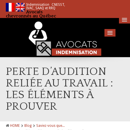
Indemnisation CNESST,
IVAC, SAAQ et RRQ
Avocats
chevronnés au Québec
Accueil
PERTE D’AUDITION
Services
RELIÉE AU TRAVAIL :
SAAQ – Société de l’assurance automobile du Québec
LES ÉLÉMENTS À
CNESST – La Commission des normes, de l’équité, de la santé et de la sécurité du
PROUVER
travail
RQ – Retraite Québec
HOME
Blog
Saviez-vous que...
IVAC – Indemnisation des victimes d’actes criminels